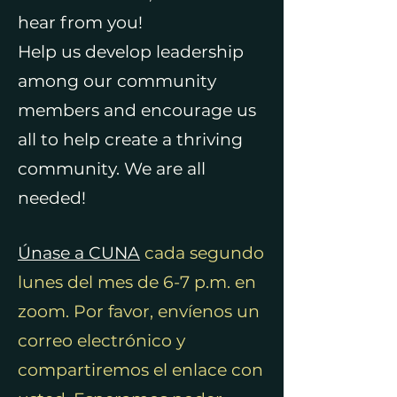
hear from you!
Help us develop leadership
among our community
members and encourage us
all to help create a thriving
community. We are all
needed!
Únase a CUNA
cada segundo
lunes del mes de 6-7 p.m. en
zoom. Por favor, envíenos un
correo electrónico y
compartiremos el enlace con