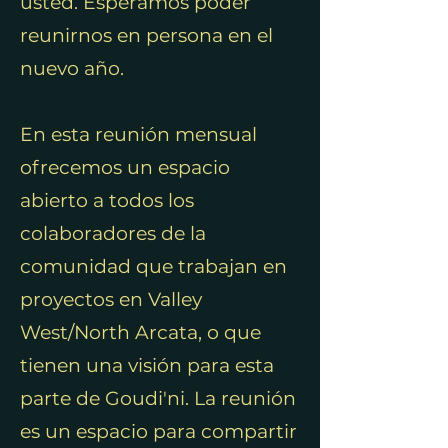
usted. Esperamos poder
reunirnos en persona en el
nuevo año.
En esta reunión mensual
ofrecemos un espacio
abierto a todos los
colaboradores de la
comunidad que trabajan en
proyectos en Valley
West/North Arcata, o que
tienen una visión para esta
parte de Goudi'ni. La reunión
es un espacio para compartir