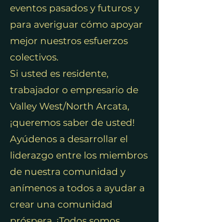
eventos pasados y futuros y
para averiguar cómo apoyar
mejor nuestros esfuerzos
colectivos.
Si usted es residente,
trabajador o empresario de
Valley West/North Arcata,
¡queremos saber de usted!
Ayúdenos a desarrollar el
liderazgo entre los miembros
de nuestra comunidad y
anímenos a todos a ayudar a
crear una comunidad
próspera. ¡Todos somos