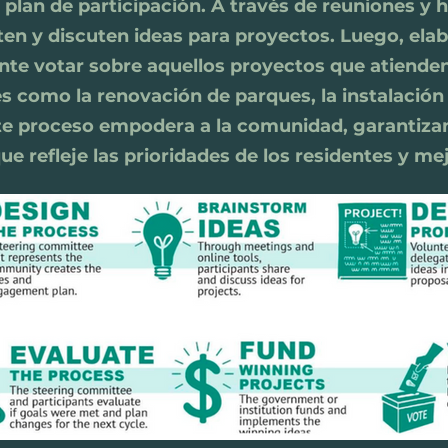
 plan de participación. A través de reuniones y h
en y discuten ideas para proyectos. Luego, ela
te votar sobre aquellos proyectos que atienden
es como la renovación de parques, la instalación
ste proceso empodera a la comunidad, garantiza
ue refleje las prioridades de los residentes y mej