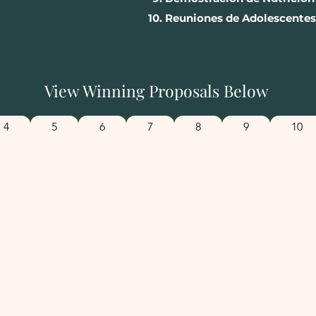
Reuniones de Adolescentes 
View Winning Proposals Below
4
5
6
7
8
9
10