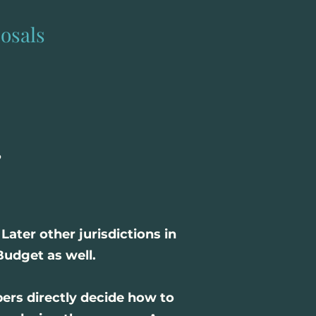
posals
ater other jurisdictions in
Budget as well.
rs directly decide how to