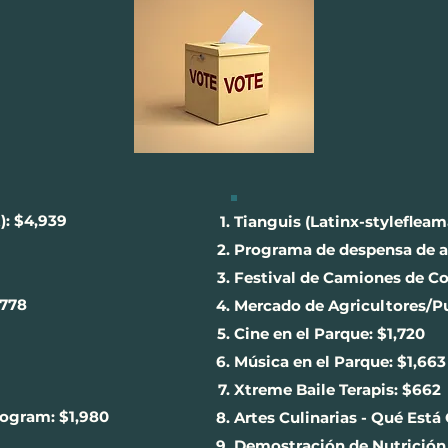
): $4,939
Tianguis (Latinx-stylefleam
Programa de despensa de a
Festival de Camiones de C
,778
Mercado de Agricultores/P
Cine en el Parque: $1,720
Música en el Parque: $1,663
Xtreme Baile Terapis: $662
rogram: $1,980
Artes Culinarias - Qué Está
Demostración de Nutrición