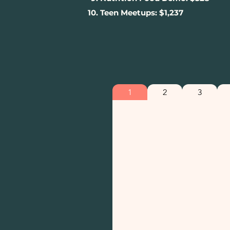
Teen Meetups: $1,237
1
2
3