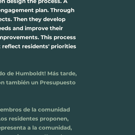
hen design the process. A
 engagement plan. Through
jects. Then they develop
eeds and improve their
 improvements. This process
flect residents' priorities
ado de Humboldt! Más tarde,
ron también un Presupuesto
miembros de la comunidad
Los residentes proponen,
representa a la comunidad,