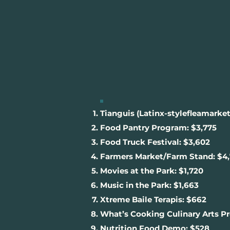
Tianguis (Latinx-stylefleamarket
Food Pantry Program: $3,775
Food Truck Festival: $3,602
Farmers Market/Farm Stand: $4
Movies at the Park: $1,720
Music in the Park: $1,663
Xtreme Baile Terapis: $662
What’s Cooking Culinary Arts P
Nutrition Food Demo: $528